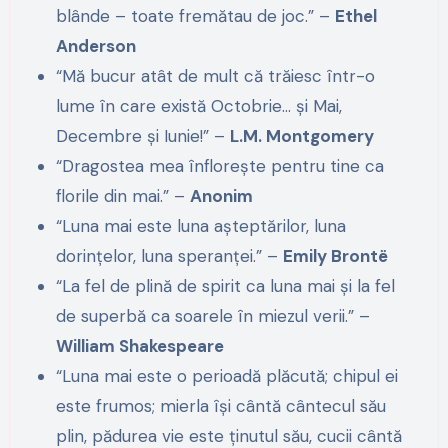
blânde – toate fremătau de joc.” –
Ethel
Anderson
“Mă bucur atât de mult că trăiesc într-o
lume în care există Octobrie… și Mai,
Decembre și Iunie!” –
L.M. Montgomery
“Dragostea mea înflorește pentru tine ca
florile din mai.” –
Anonim
“Luna mai este luna așteptărilor, luna
dorințelor, luna speranței.” –
Emily Brontë
“La fel de plină de spirit ca luna mai și la fel
de superbă ca soarele în miezul verii.” –
William Shakespeare
“Luna mai este o perioadă plăcută; chipul ei
este frumos; mierla își cântă cântecul său
plin, pădurea vie este ținutul său, cucii cântă