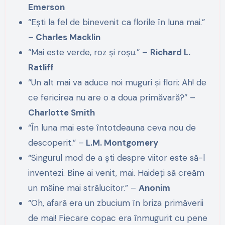
Emerson
“Ești la fel de binevenit ca florile în luna mai.”
–
Charles Macklin
“Mai este verde, roz și roșu.” –
Richard L.
Ratliff
“Un alt mai va aduce noi muguri și flori: Ah! de
ce fericirea nu are o a doua primăvară?” –
Charlotte Smith
“În luna mai este întotdeauna ceva nou de
descoperit.” –
L.M. Montgomery
“Singurul mod de a ști despre viitor este să-l
inventezi. Bine ai venit, mai. Haideți să creăm
un mâine mai strălucitor.” –
Anonim
“Oh, afară era un zbucium în briza primăverii
de mai! Fiecare copac era înmugurit cu pene