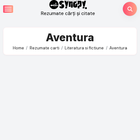
Skip
to
Rezumate cărți și citate
content
Aventura
Home
Rezumate carti
Literatura si fictiune
Aventura