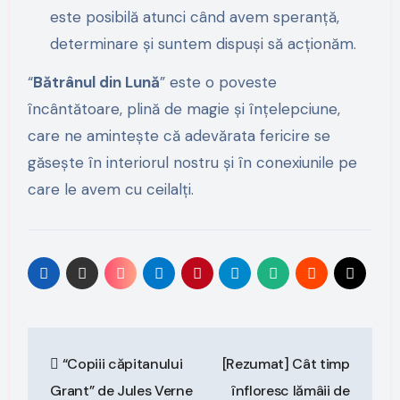
este posibilă atunci când avem speranță,
determinare și suntem dispuși să acționăm.
“
Bătrânul din Lună
” este o poveste
încântătoare, plină de magie și înțelepciune,
care ne amintește că adevărata fericire se
găsește în interiorul nostru și în conexiunile pe
care le avem cu ceilalți.
Post
“Copiii căpitanului
[Rezumat] Cât timp
navigation
Grant” de Jules Verne
înfloresc lămâii de