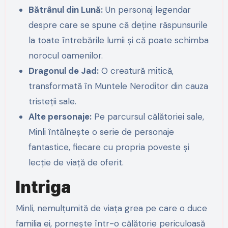
Bătrânul din Lună:
Un personaj legendar
despre care se spune că deține răspunsurile
la toate întrebările lumii și că poate schimba
norocul oamenilor.
Dragonul de Jad:
O creatură mitică,
transformată în Muntele Neroditor din cauza
tristeții sale.
Alte personaje:
Pe parcursul călătoriei sale,
Minli întâlnește o serie de personaje
fantastice, fiecare cu propria poveste și
lecție de viață de oferit.
Intriga
Minli, nemulțumită de viața grea pe care o duce
familia ei, pornește într-o călătorie periculoasă