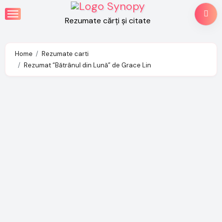
Skip
to
Rezumate cărți și citate
content
Home
Rezumate carti
Rezumat “Bătrânul din Lună” de Grace Lin