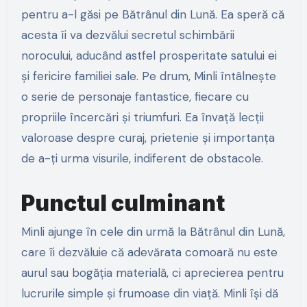
pentru a-l găsi pe Bătrânul din Lună. Ea speră că
acesta îi va dezvălui secretul schimbării
norocului, aducând astfel prosperitate satului ei
și fericire familiei sale. Pe drum, Minli întâlnește
o serie de personaje fantastice, fiecare cu
propriile încercări și triumfuri. Ea învață lecții
valoroase despre curaj, prietenie și importanța
de a-ți urma visurile, indiferent de obstacole.
Punctul culminant
Minli ajunge în cele din urmă la Bătrânul din Lună,
care îi dezvăluie că adevărata comoară nu este
aurul sau bogăția materială, ci aprecierea pentru
lucrurile simple și frumoase din viață. Minli își dă