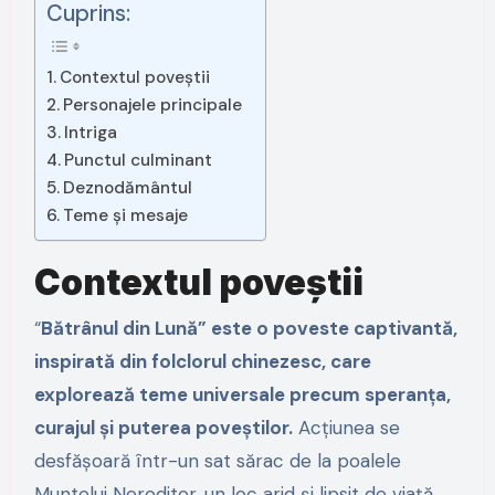
Cuprins:
Contextul poveștii
Personajele principale
Intriga
Punctul culminant
Deznodământul
Teme și mesaje
Contextul poveștii
“
Bătrânul din Lună” este o poveste captivantă,
inspirată din folclorul chinezesc, care
explorează teme universale precum speranța,
curajul și puterea poveștilor.
Acțiunea se
desfășoară într-un sat sărac de la poalele
Muntelui Neroditor, un loc arid și lipsit de viață,