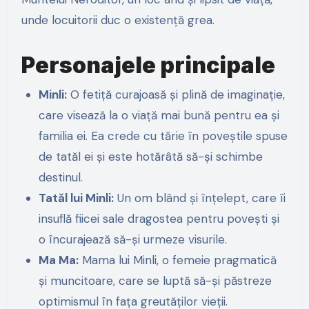
unde locuitorii duc o existență grea.
Personajele principale
Minli:
O fetiță curajoasă și plină de imaginație,
care visează la o viață mai bună pentru ea și
familia ei. Ea crede cu tărie în poveștile spuse
de tatăl ei și este hotărâtă să-și schimbe
destinul.
Tatăl lui Minli:
Un om blând și înțelept, care îi
insuflă fiicei sale dragostea pentru povești și
o încurajează să-și urmeze visurile.
Ma Ma:
Mama lui Minli, o femeie pragmatică
și muncitoare, care se luptă să-și păstreze
optimismul în fața greutăților vieții.