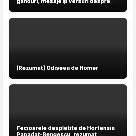
gânduri, mesaje și versuri despre
primele raze ale zilei
[Rezumat] Odiseea de Homer
Fecioarele despletite de Hortensia
Papadat-Bengescu, rezumat,