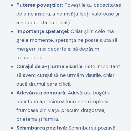
Puterea poveștilor:
Poveștile au capacitatea
de a ne inspira, a ne învăța lecții valoroase și
a ne conecta cu ceilalți.
Importanța speranței:
Chiar și în cele mai
grele momente, speranța ne poate ajuta să
mergem mai departe și să depășim
obstacolele.
Curajul de a-ți urma visurile:
Este important
să avem curajul să ne urmăm visurile, chiar
dacă drumul pare dificil.
Adevărata comoară:
Adevărata bogăție
constă în aprecierea lucrurilor simple și
frumoase din viață, precum dragostea,
prietenia și familia.
Schimbarea pozitivă:
Schimbarea pozitivă