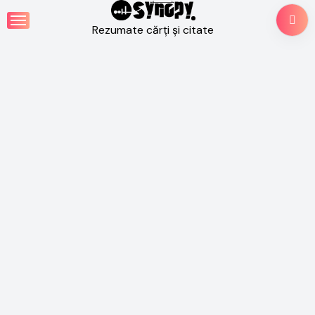
Skip
to
Rezumate cărți și citate
content