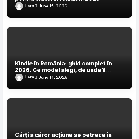
Lara
June 15, 2026
Kindle în România: ghid complet în
2026. Ce model alegi, de unde îl
cumperi și cum pui cărți în română pe
Lara
June 14, 2026
el
Cărți a căror acțiune se petrece în